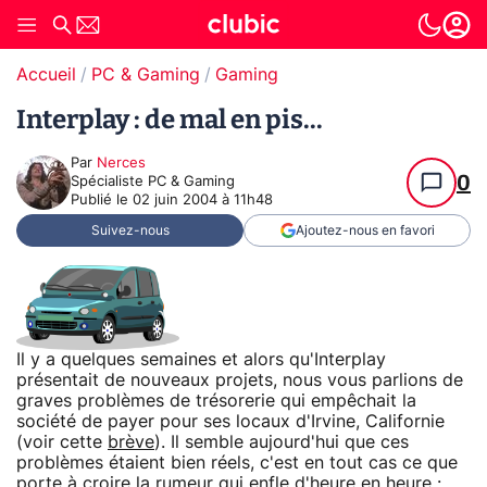
Accueil
PC & Gaming
Gaming
Interplay : de mal en pis...
Par
Nerces
0
Spécialiste PC & Gaming
Publié le
02 juin 2004 à 11h48
Suivez-nous
Ajoutez-nous en favori
Il y a quelques semaines et alors qu'Interplay
présentait de nouveaux projets, nous vous parlions de
graves problèmes de trésorerie qui empêchait la
société de payer pour ses locaux d'Irvine, Californie
(voir cette
brève
). Il semble aujourd'hui que ces
problèmes étaient bien réels, c'est en tout cas ce que
porte à croire la rumeur qui enfle d'heure en heure :