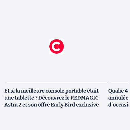
Et si la meilleure console portable était
Quake 4 
une tablette ? Découvrez le REDMAGIC
annulée 
Astra 2 et son offre Early Bird exclusive
d'occasi