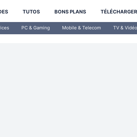
DES
TUTOS
BONS PLANS
TÉLÉCHARGE
vices
PC & Gaming
Mobile & Telecom
TV & Vidé