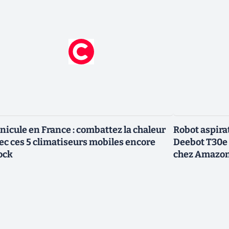
nicule en France : combattez la chaleur
Robot aspirat
ec ces 5 climatiseurs mobiles encore
Deebot T30e
ock
chez Amazo