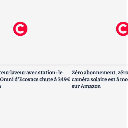
eur laveur avec station : le
Zéro abonnement, zéro c
 Omni d'Ecovacs chute à 349€
caméra solaire est à moi
n
sur Amazon