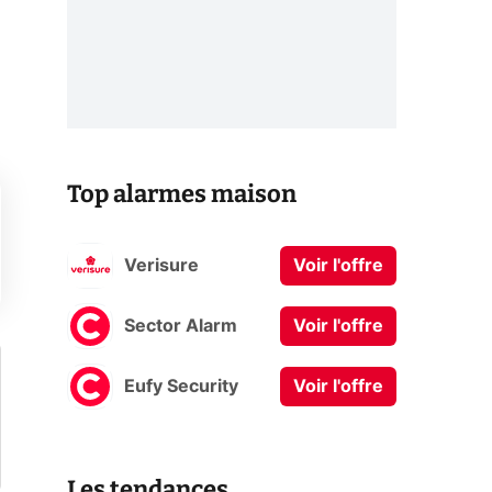
Top alarmes maison
Verisure
Voir l'offre
Sector Alarm
Voir l'offre
Eufy Security
Voir l'offre
Les tendances