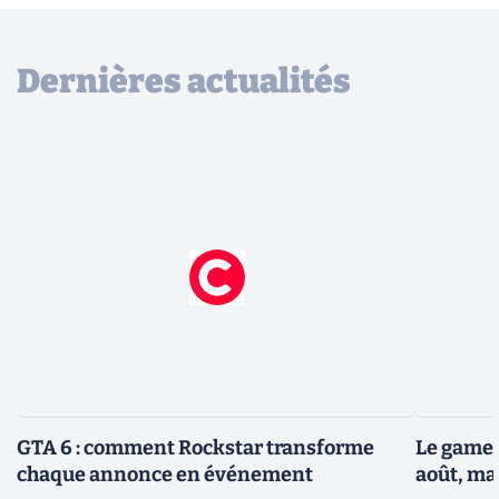
Dernières actualités
GTA 6 : comment Rockstar transforme
Le gamep
chaque annonce en événement
août, ma