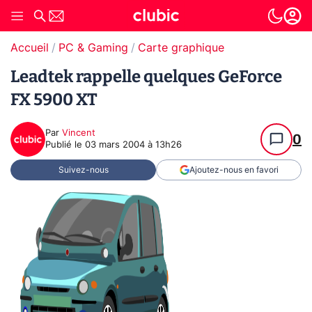
Accueil
PC & Gaming
Carte graphique
Leadtek rappelle quelques GeForce
FX 5900 XT
Par
Vincent
0
Publié le
03 mars 2004 à 13h26
Suivez-nous
Ajoutez-nous en favori