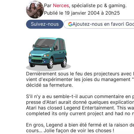
Par
Nerces
,
spécialiste pc & gaming
.
Publié le
19 janvier 2004 à 20h25
Suivez-nous
Ajoutez-nous en favori
Goo
Dernièrement sous le feu des projecteurs avec 
vient d'expérimenter les joies du management "à 
décidé sa fermeture.
S'il n'y a eu semble-t-il aucun commentaire e
presse d'Atari aurait donné quelques explicatio
Atari has closed Legend Entertainment. This wa
completed its only current project and had no n
En gros, Legend a bien été fermé et la raison de 
cours... Jolie façon de voir les choses !