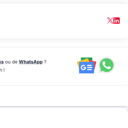
és
ou de
WhatsApp
?
h !