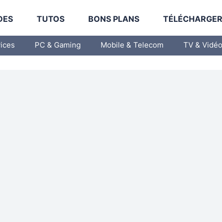
DES
TUTOS
BONS PLANS
TÉLÉCHARGE
vices
PC & Gaming
Mobile & Telecom
TV & Vidé