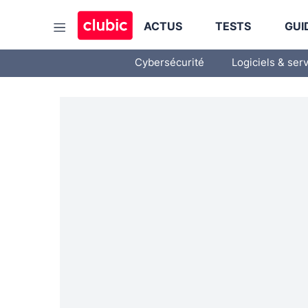
ACTUS
TESTS
GUI
Cybersécurité
Logiciels & ser