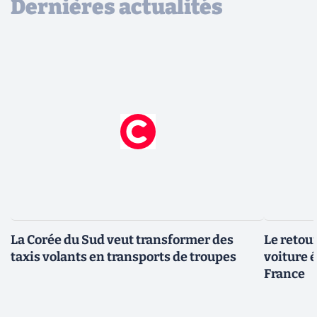
Dernières actualités
La Corée du Sud veut transformer des
Le retour
taxis volants en transports de troupes
voiture 
France