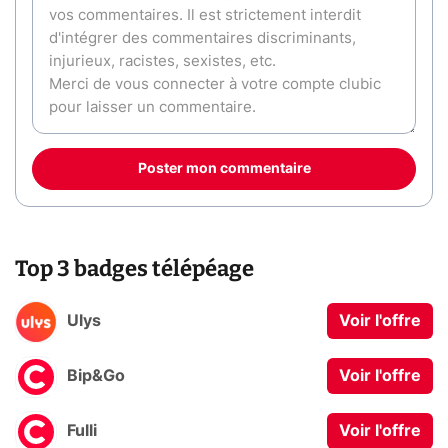
Poster mon commentaire
Top 3 badges télépéage
Ulys
Voir l'offre
Bip&Go
Voir l'offre
Fulli
Voir l'offre