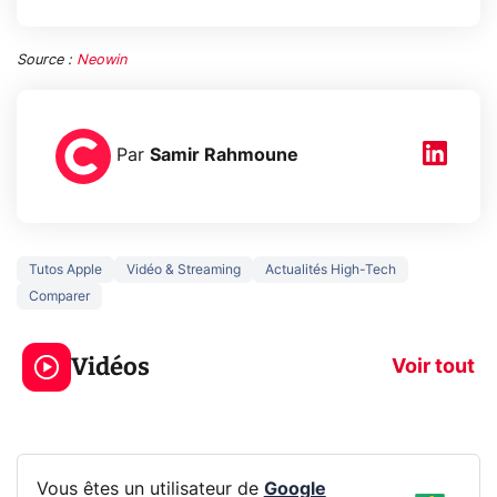
Source :
Neowin
Par
Samir Rahmoune
Tutos Apple
Vidéo & Streaming
Actualités High-Tech
Comparer
5 générations de
Ce que vous n
jeux dans la
savez sur la
Vidéos
prochaine Xbox !
navigation pri
Voir tout
Vous êtes un utilisateur de
Google