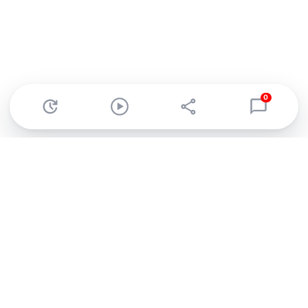
0
Abonnez-vous à notre newsletter !
Recevez un résumé quotidien de l'actu technologique.
S'inscrire
En cliquant sur s'inscrire, j’accepte de recevoir par email des
informations, actualités et offres commerciales de Clubic.