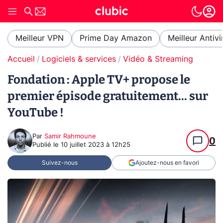
Meilleur VPN
Prime Day Amazon
Meilleur Antivi
Accueil
Logiciels & services
Vidéo & Streaming
Fondation : Apple TV+ propose le
premier épisode gratuitement... sur
YouTube !
Par
Samir Rahmoune
0
Publié le
10 juillet 2023 à 12h25
Suivez-nous
Ajoutez-nous en favori