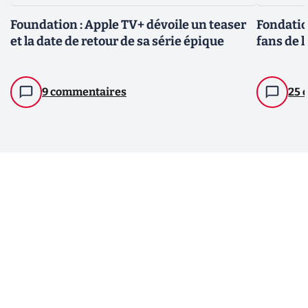
Foundation : Apple TV+ dévoile un teaser
Fondatio
et la date de retour de sa série épique
fans de l
9 commentaires
25 