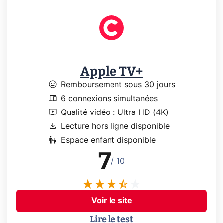
Apple TV+
mood
Remboursement sous 30 jours
devices
6 connexions simultanées
live_tv
Qualité vidéo : Ultra HD (4K)
download
Lecture hors ligne disponible
escalator_warning
Espace enfant disponible
7
/ 10
Voir le site
Lire le test