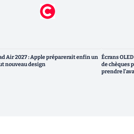
ad Air 2027 : Apple préparerait enfin un
Écrans OLED :
ut nouveau design
de chèques po
prendre l’av