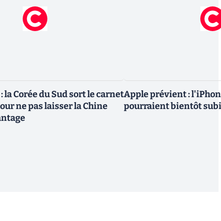
 la Corée du Sud sort le carnet
Apple prévient : l'iPhon
ur ne pas laisser la Chine
pourraient bientôt sub
antage