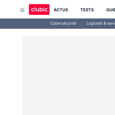
ACTUS
TESTS
GUI
Cybersécurité
Logiciels & ser