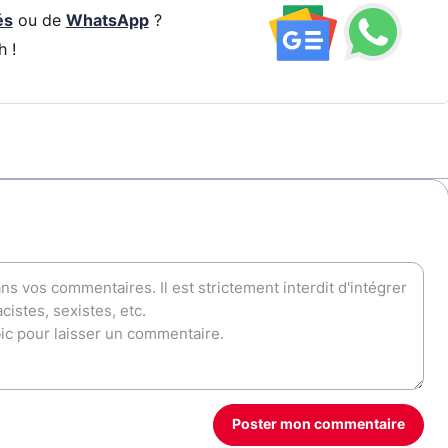
és
ou de
WhatsApp
?
h !
Poster mon commentaire