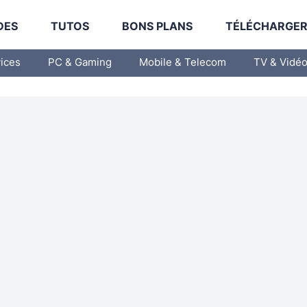
DES
TUTOS
BONS PLANS
TÉLÉCHARGE
vices
PC & Gaming
Mobile & Telecom
TV & Vidé