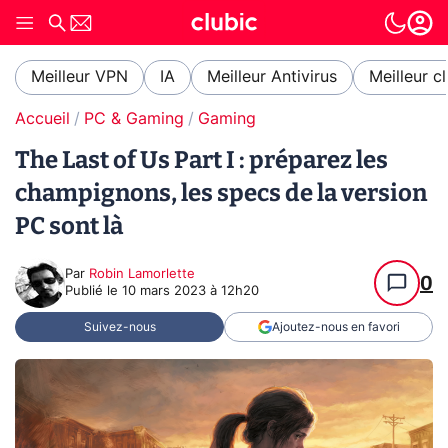
Meilleur VPN
IA
Meilleur Antivirus
Meilleur c
Accueil
PC & Gaming
Gaming
The Last of Us Part I : préparez les
champignons, les specs de la version
PC sont là
Par
Robin Lamorlette
0
Publié le
10 mars 2023 à 12h20
Suivez-nous
Ajoutez-nous en favori