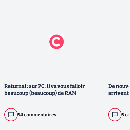
Returnal : sur PC, il va vous falloir
De nouve
beaucoup (beaucoup) de RAM
arrivent
54 commentaires
5 c