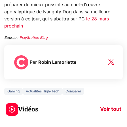
préparer du mieux possible au chef-d'œuvre
apocalyptique de Naughty Dog dans sa meilleure
version à ce jour, qui s'abattra sur PC
le 28 mars
prochain
!
Source :
PlayStation Blog
Par
Robin Lamorlette
Gaming
Actualités High-Tech
Comparer
3 écrans en 1 pour
5 générations
319€ ? Voici L'AOC
jeux dans la
Vidéos
CQ32G4ZA !
prochaine Xbo
Voir tout