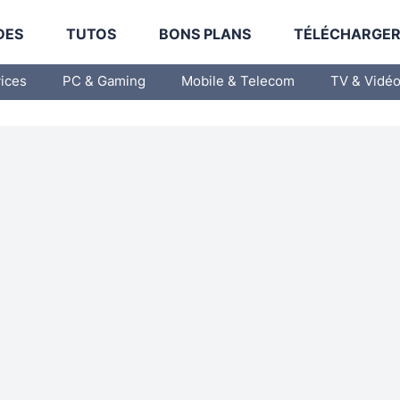
DES
TUTOS
BONS PLANS
TÉLÉCHARGE
vices
PC & Gaming
Mobile & Telecom
TV & Vidé