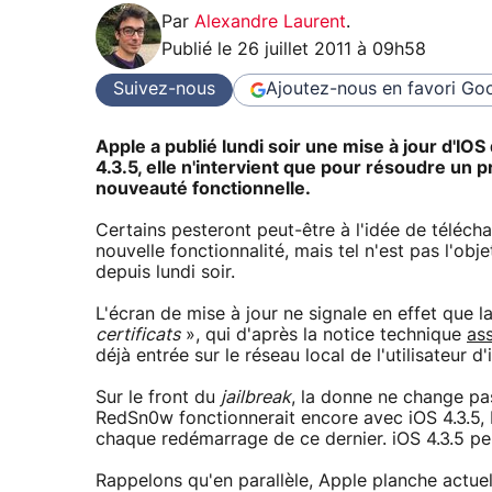
Par
Alexandre Laurent
.
Publié le
26 juillet 2011 à 09h58
Suivez-nous
Ajoutez-nous en favori
Goo
Apple a publié lundi soir une mise à jour d'IOS
4.3.5, elle n'intervient que pour résoudre un
nouveauté fonctionnelle.
Certains pesteront peut-être à l'idée de téléc
nouvelle fonctionnalité, mais tel n'est pas l'ob
depuis lundi soir.
L'écran de mise à jour ne signale en effet que l
certificats
», qui d'après la notice technique
as
déjà entrée sur le réseau local de l'utilisateur 
Sur le front du
jailbreak
, la donne ne change pas
RedSn0w fonctionnerait encore avec iOS 4.3.5, b
chaque redémarrage de ce dernier. iOS 4.3.5 peu
Rappelons qu'en parallèle, Apple planche actue