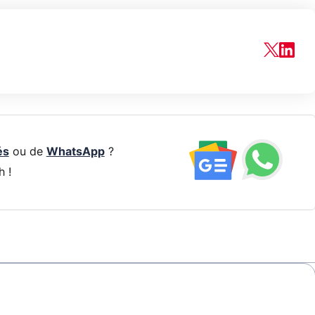
és
ou de
WhatsApp
?
h !