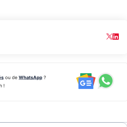
és
ou de
WhatsApp
?
h !