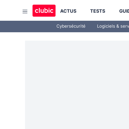
ACTUS
TESTS
GUI
Cybersécurité
Logiciels & ser