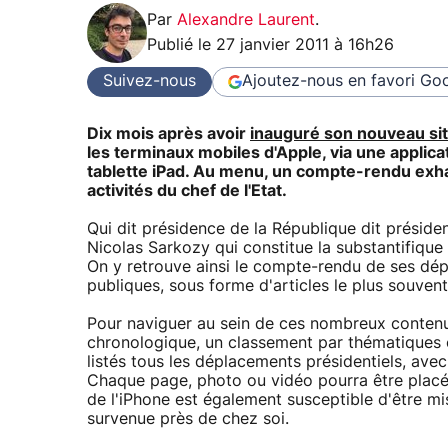
Par
Alexandre Laurent
.
Publié le
27 janvier 2011 à 16h26
Suivez-nous
Ajoutez-nous en favori
Goo
Dix mois après avoir
inauguré son nouveau si
les terminaux mobiles d'Apple, via une applica
tablette iPad. Au menu, un compte-rendu exha
activités du chef de l'Etat.
Qui dit présidence de la République dit président
Nicolas Sarkozy qui constitue la substantifique 
On y retrouve ainsi le compte-rendu de ses dép
publiques, sous forme d'articles le plus souven
Pour naviguer au sein de ces nombreux contenus
chronologique, un classement par thématiques ou
listés tous les déplacements présidentiels, avec 
Chaque page, photo ou vidéo pourra être placée
de l'iPhone est également susceptible d'être mis
survenue près de chez soi.