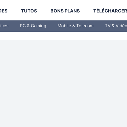
DES
TUTOS
BONS PLANS
TÉLÉCHARGE
vices
PC & Gaming
Mobile & Telecom
TV & Vidé