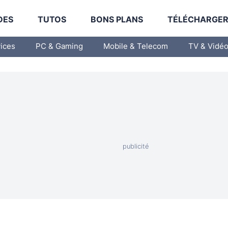
DES
TUTOS
BONS PLANS
TÉLÉCHARGE
vices
PC & Gaming
Mobile & Telecom
TV & Vidé