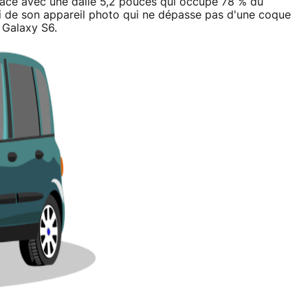
space avec une dalle 5,2 pouces qui occupe 78 % du
si de son appareil photo qui ne dépasse pas d'une coque
u Galaxy S6.