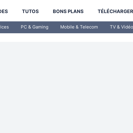
DES
TUTOS
BONS PLANS
TÉLÉCHARGE
vices
PC & Gaming
Mobile & Telecom
TV & Vidé