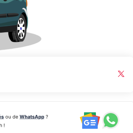
és
ou de
WhatsApp
?
h !