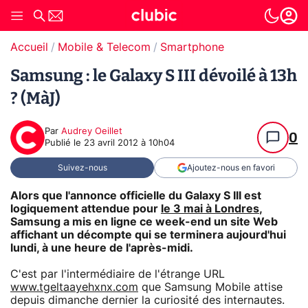
Accueil
Mobile & Telecom
Smartphone
Samsung : le Galaxy S III dévoilé à 13h
? (MàJ)
Par
Audrey Oeillet
0
Publié le
23 avril 2012 à 10h04
Suivez-nous
Ajoutez-nous en favori
Alors que l'annonce officielle du Galaxy S III est
logiquement attendue pour
le 3 mai à Londres
,
Samsung a mis en ligne ce week-end un site Web
affichant un décompte qui se terminera aujourd'hui
lundi, à une heure de l'après-midi.
C'est par l'intermédiaire de l'étrange URL
www.tgeltaayehxnx.com
que Samsung Mobile attise
depuis dimanche dernier la curiosité des internautes.