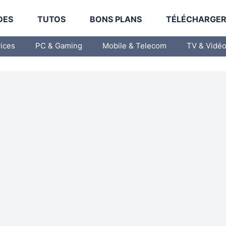
DES
TUTOS
BONS PLANS
TÉLÉCHARGE
vices
PC & Gaming
Mobile & Telecom
TV & Vidé