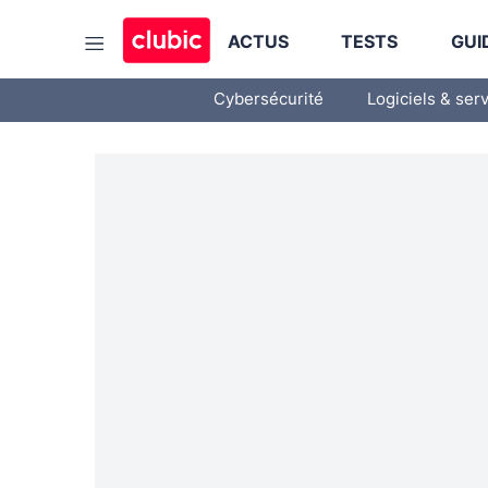
ACTUS
TESTS
GUI
Cybersécurité
Logiciels & ser