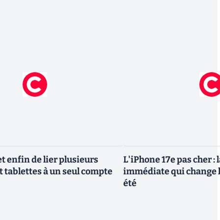
 enfin de lier plusieurs
L'iPhone 17e pas cher : 
t tablettes à un seul compte
immédiate qui change l
été