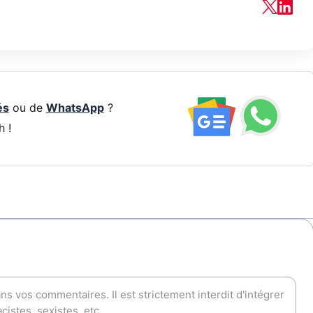
és
ou de
WhatsApp
?
h !