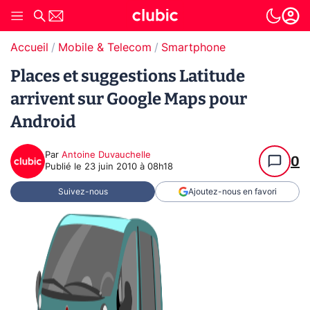
Accueil
Mobile & Telecom
Smartphone
Places et suggestions Latitude
arrivent sur Google Maps pour
Android
Par
Antoine Duvauchelle
0
Publié le
23 juin 2010 à 08h18
Suivez-nous
Ajoutez-nous en favori