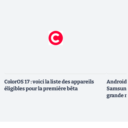
ColorOS 17 : voici la liste des appareils
Android 
éligibles pour la première bêta
Samsung 
grande m