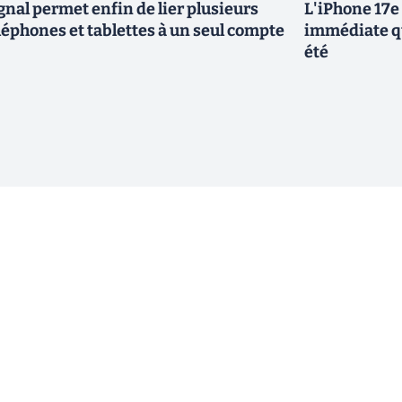
gnal permet enfin de lier plusieurs
L'iPhone 17e 
léphones et tablettes à un seul compte
immédiate qu
été
ewsletter !
En cliquant sur s'inscrire, j’accepte
offres commerciales de Clubic. Co