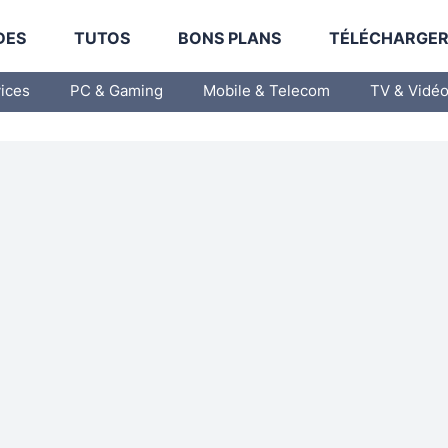
DES
TUTOS
BONS PLANS
TÉLÉCHARGE
vices
PC & Gaming
Mobile & Telecom
TV & Vidé