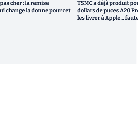
pas cher : la remise
TSMC a déjà produit pou
i change la donne pour cet
dollars de puces A20 Pr
les livrer à Apple... fa
S'inscrire
 de recevoir par email des informations, actualités et
nformément au RGPD, vous pouvez retirer votre