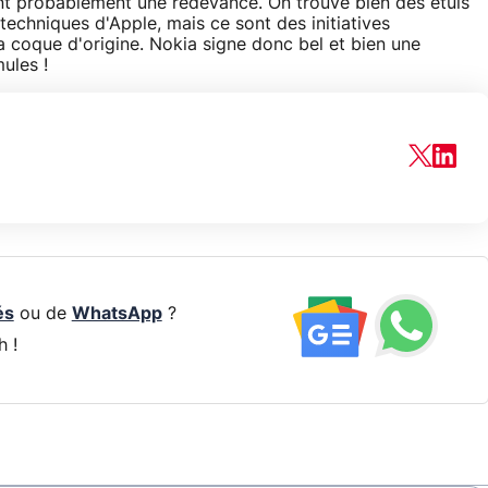
ent probablement une redevance. On trouve bien des étuis
techniques d'Apple, mais ce sont des initiatives
a coque d'origine. Nokia signe donc bel et bien une
ules !
és
ou de
WhatsApp
?
h !