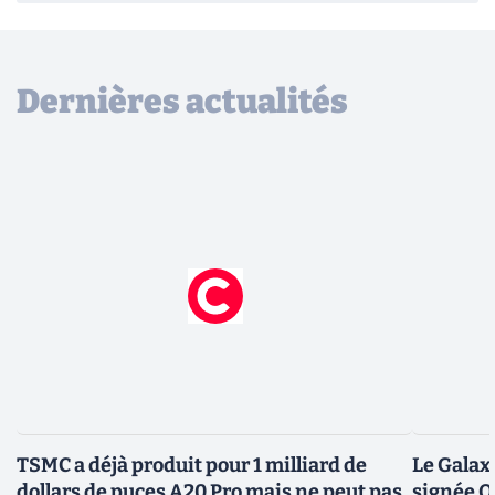
Dernières actualités
TSMC a déjà produit pour 1 milliard de
Le Galax
dollars de puces A20 Pro mais ne peut pas
signée 