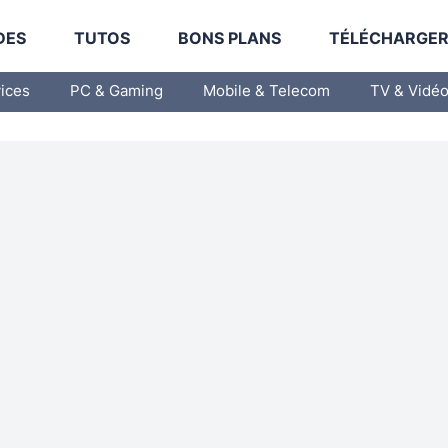
DES
TUTOS
BONS PLANS
TÉLÉCHARGE
vices
PC & Gaming
Mobile & Telecom
TV & Vidé