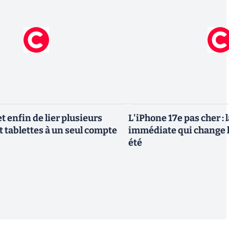
 enfin de lier plusieurs
L'iPhone 17e pas cher : 
t tablettes à un seul compte
immédiate qui change l
été