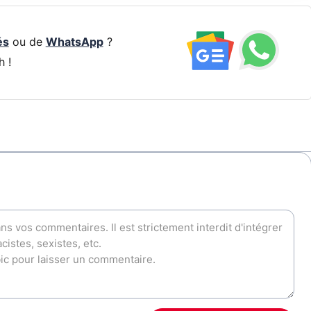
és
ou de
WhatsApp
?
h !