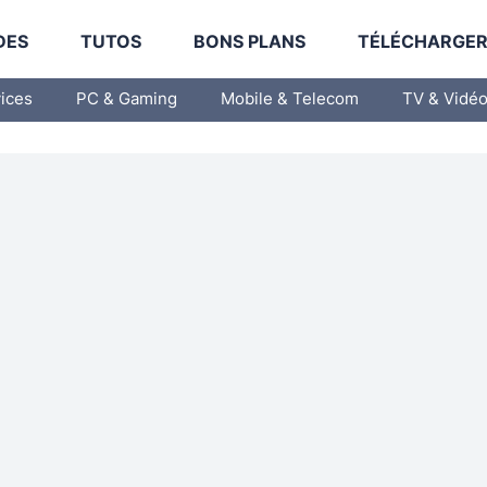
DES
TUTOS
BONS PLANS
TÉLÉCHARGE
vices
PC & Gaming
Mobile & Telecom
TV & Vidé