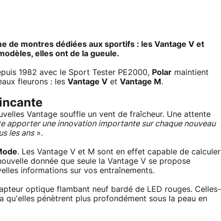
me de montres dédiées aux sportifs : les Vantage V et
odèles, elles ont de la gueule.
epuis 1982 avec le Sport Tester PE2000,
Polar
maintient
aux fleurons : les
Vantage V
et
Vantage M
.
aincante
uvelles Vantage souffle un vent de fraîcheur. Une attente
te apporter une innovation importante sur chaque nouveau
us les ans
».
Mode
. Les Vantage V et M sont en effet capable de calculer
 nouvelle donnée que seule la Vantage V se propose
elles informations sur vos entraînements.
apteur optique flambant neuf bardé de LED rouges. Celles-
la qu'elles pénètrent plus profondément sous la peau en