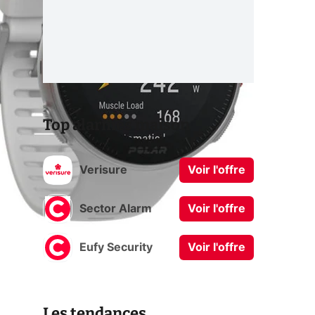
Top alarmes maison
Verisure
Voir l'offre
Sector Alarm
Voir l'offre
Eufy Security
Voir l'offre
Les tendances