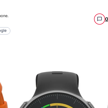
hone
.
gle