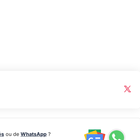
és
ou de
WhatsApp
?