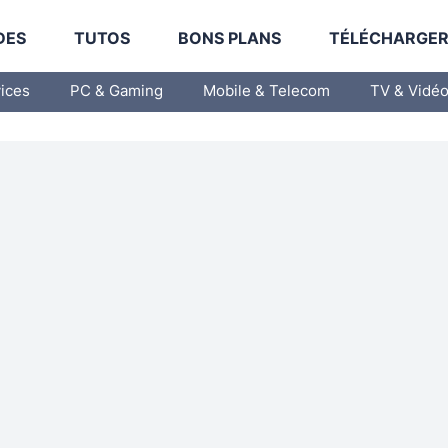
DES
TUTOS
BONS PLANS
TÉLÉCHARGE
vices
PC & Gaming
Mobile & Telecom
TV & Vidé