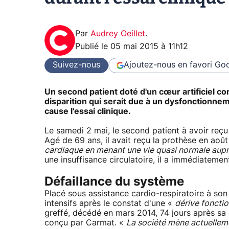
Par
Audrey Oeillet
.
Publié le
05 mai 2015 à 11h12
Suivez-nous
Ajoutez-nous en favori
Goo
Un second patient doté d'un cœur artificiel c
disparition qui serait due à un dysfonctionne
cause l'essai clinique.
Le samedi 2 mai, le second patient à avoir reç
Agé de 69 ans, il avait reçu la prothèse en aoû
cardiaque en menant une vie quasi normale aupr
une insuffisance circulatoire, il a immédiatemen
Défaillance du système
Placé sous assistance cardio-respiratoire à son a
intensifs après le constat d'une «
dérive fonctio
greffé, décédé en mars 2014, 74 jours après sa 
conçu par Carmat. «
La société mène actuelleme