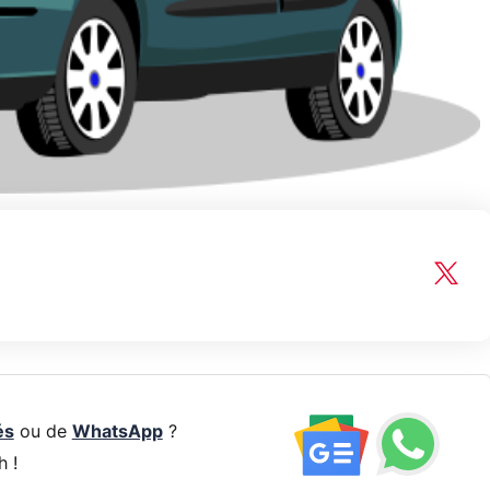
és
ou de
WhatsApp
?
h !