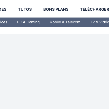
DES
TUTOS
BONS PLANS
TÉLÉCHARGE
vices
PC & Gaming
Mobile & Telecom
TV & Vidé