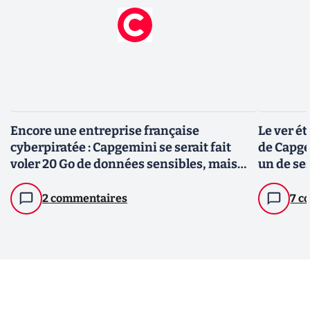
Encore une entreprise française
Le ver ét
cyberpiratée : Capgemini se serait fait
de Capge
voler 20 Go de données sensibles, mais
un de se
reste muette
2 commentaires
7 c