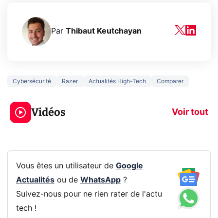
Par
Thibaut Keutchayan
Cybersécurité
Razer
Actualités High-Tech
Comparer
5 générations de
Ce que vous n
jeux dans la
savez sur la
Vidéos
prochaine Xbox !
navigation pri
Voir tout
Vous êtes un utilisateur de
Google
Actualités
ou de
WhatsApp
?
Suivez-nous pour ne rien rater de l'actu
tech !