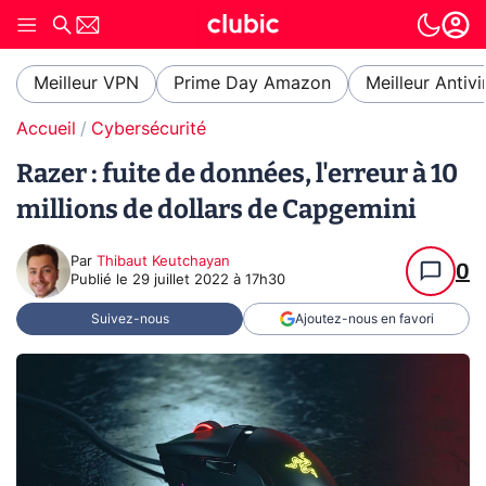
Meilleur VPN
Prime Day Amazon
Meilleur Antivi
Accueil
Cybersécurité
Razer : fuite de données, l'erreur à 10
millions de dollars de Capgemini
Par
Thibaut Keutchayan
0
Publié le
29 juillet 2022 à 17h30
Suivez-nous
Ajoutez-nous en favori