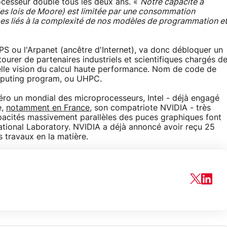
ocesseur double tous les deux ans. «
Notre capacité à
les lois de Moore) est limitée par une consommation
èmes liés à la complexité de nos modèles de programmation e
 GPS ou l'Arpanet (ancêtre d'Internet), va donc débloquer un
tourer de partenaires industriels et scientifiques chargés d
velle vision du calcul haute performance. Nom de code de
mputing program, ou UHPC.
méro un mondial des microprocesseurs, Intel - déjà engagé
e,
notamment en France
, son compatriote NVIDIA - très
apacités massivement parallèles des puces graphiques font
National Laboratory. NVIDIA a déjà annoncé avoir reçu 25
s travaux en la matière.