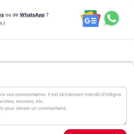
és
ou de
WhatsApp
?
h !