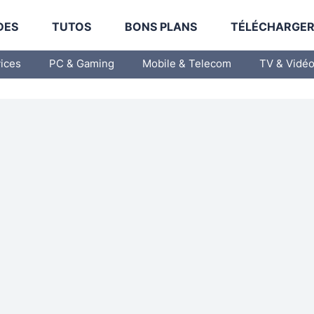
DES
TUTOS
BONS PLANS
TÉLÉCHARGE
vices
PC & Gaming
Mobile & Telecom
TV & Vidé