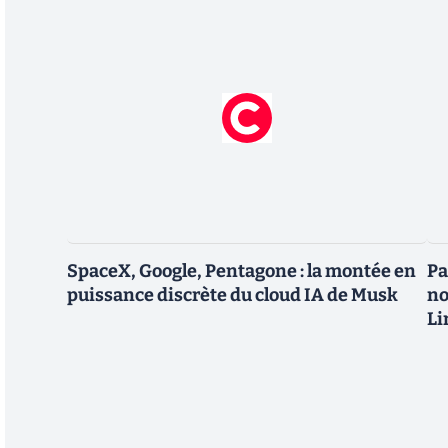
SpaceX, Google, Pentagone : la montée en
Pa
puissance discrète du cloud IA de Musk
no
Li