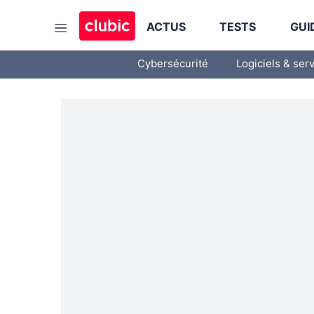
ACTUS
TESTS
GUI
Cybersécurité
Logiciels & ser