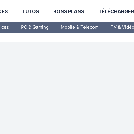
DES
TUTOS
BONS PLANS
TÉLÉCHARGE
vices
PC & Gaming
Mobile & Telecom
TV & Vidé