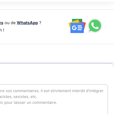
és
ou de
WhatsApp
?
h !