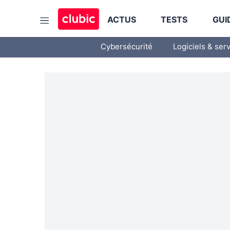
ACTUS
TESTS
GUI
Cybersécurité
Logiciels & ser