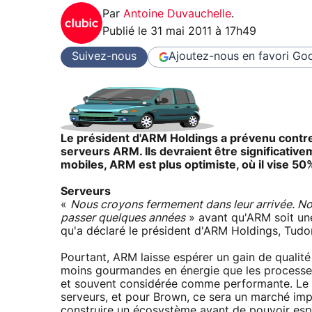
Par
Antoine Duvauchelle
.
Publié le
31 mai 2011 à 17h49
Suivez-nous
Ajoutez-nous en favori
Goo
Le président d'ARM Holdings a prévenu contre 
serveurs ARM. Ils devraient être significativ
mobiles, ARM est plus optimiste, où il vise 5
Serveurs
«
Nous croyons fermement dans leur arrivée. Nous
passer quelques années
» avant qu'ARM soit une 
qu'a déclaré le président d'ARM Holdings, Tud
Pourtant, ARM laisse espérer un gain de qualit
moins gourmandes en énergie que les processeur
et souvent considérée comme performante. Le 
serveurs, et pour Brown, ce sera un marché impo
construire un écosystème avant de pouvoir espé