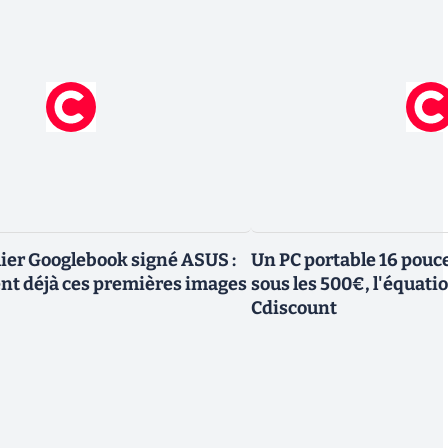
mier Googlebook signé ASUS :
Un PC portable 16 pouc
ent déjà ces premières images
sous les 500€, l'équati
Cdiscount