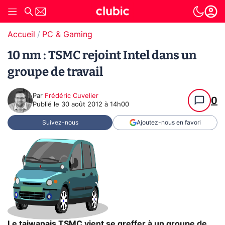
Accueil
PC & Gaming
10 nm : TSMC rejoint Intel dans un
groupe de travail
Par
Frédéric Cuvelier
0
Publié le
30 août 2012 à 14h00
Suivez-nous
Ajoutez-nous en favori
Le taiwanais TSMC vient se greffer à un groupe de