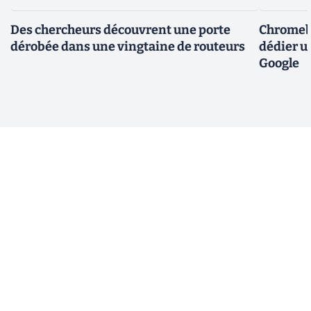
Des chercheurs découvrent une porte
Chromebo
dérobée dans une vingtaine de routeurs
dédier u
Google