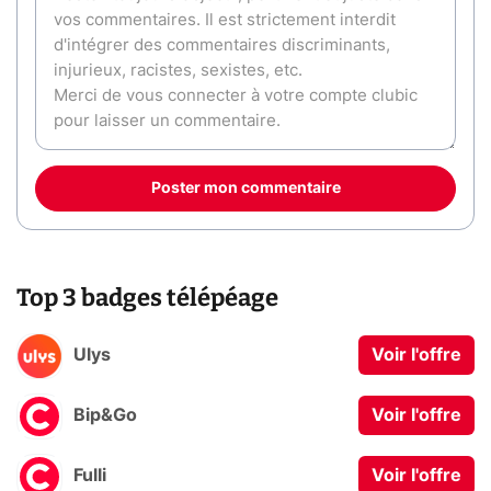
Poster mon commentaire
Top 3 badges télépéage
Ulys
Voir l'offre
Bip&Go
Voir l'offre
Fulli
Voir l'offre