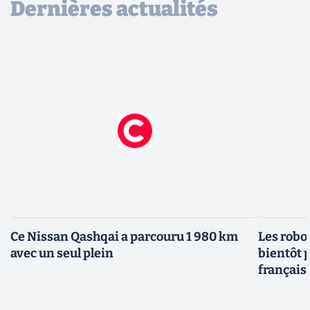
Dernières actualités
Ce Nissan Qashqai a parcouru 1 980 km
Les robo
avec un seul plein
bientôt p
français