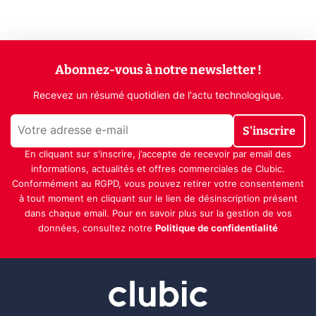
Abonnez-vous à notre newsletter !
Recevez un résumé quotidien de l'actu technologique.
S'inscrire
En cliquant sur s'inscrire, j’accepte de recevoir par email des
informations, actualités et offres commerciales de Clubic.
Conformément au RGPD, vous pouvez retirer votre consentement
à tout moment en cliquant sur le lien de désinscription présent
dans chaque email. Pour en savoir plus sur la gestion de vos
données, consultez notre
Politique de confidentialité