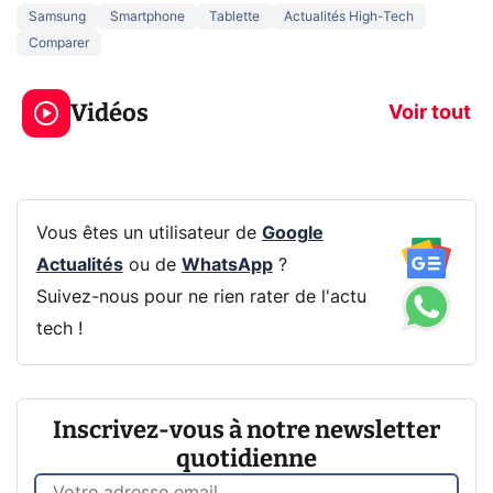
Samsung
Smartphone
Tablette
Actualités High-Tech
Comparer
3 écrans en 1 pour
5 générations
319€ ? Voici L'AOC
jeux dans la
Vidéos
CQ32G4ZA !
prochaine Xbo
Voir tout
Vous êtes un utilisateur de
Google
Actualités
ou de
WhatsApp
?
Suivez-nous pour ne rien rater de l'actu
tech !
Inscrivez-vous à notre newsletter
quotidienne