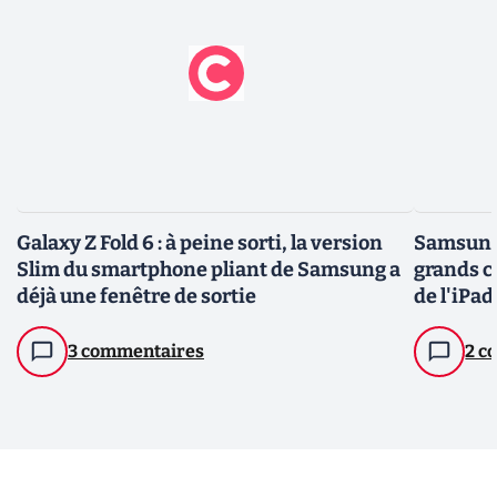
Galaxy Z Fold 6 : à peine sorti, la version
Samsung 
Slim du smartphone pliant de Samsung a
grands c
déjà une fenêtre de sortie
de l'iPad
3 commentaires
2 c