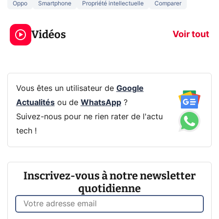
Oppo
Smartphone
Propriété intellectuelle
Comparer
3 écrans en 1 pour
5 générations
319€ ? Voici L'AOC
jeux dans la
Vidéos
CQ32G4ZA !
prochaine Xbo
Voir tout
Vous êtes un utilisateur de
Google
Actualités
ou de
WhatsApp
?
Suivez-nous pour ne rien rater de l'actu
tech !
Inscrivez-vous à notre newsletter
quotidienne