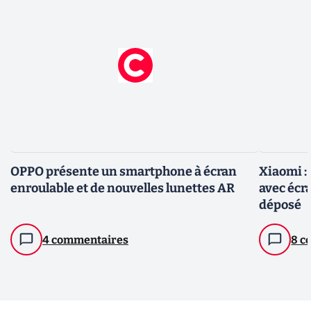
OPPO présente un smartphone à écran
Xiaomi :
enroulable et de nouvelles lunettes AR
avec écra
déposé
4 commentaires
8 c