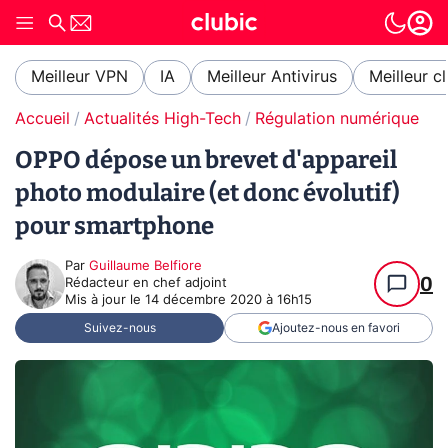
Meilleur VPN
IA
Meilleur Antivirus
Meilleur c
Accueil
Actualités High-Tech
Régulation numérique
Pr
OPPO dépose un brevet d'appareil
photo modulaire (et donc évolutif)
pour smartphone
Par
Guillaume Belfiore
0
Rédacteur en chef adjoint
Mis à jour le
14 décembre 2020 à 16h15
Suivez-nous
Ajoutez-nous en favori