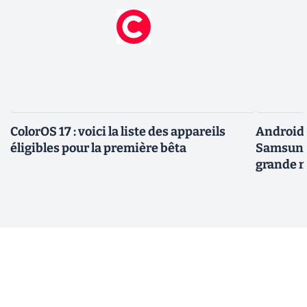
ColorOS 17 : voici la liste des appareils
Android 
éligibles pour la première bêta
Samsung 
grande m