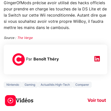
GingerOfMods précise avoir utilisé des hacks officiels
pour prendre en charge les touches de la DS Lite et de
la Switch sur cette Wii reconditionnée. Autant dire que
si vous souhaitez avoir votre propre WiiBoy, il faudra
mettre les mains dans le cambouis.
Source :
The Verge
Par
Benoît Théry
Nintendo
Gaming
Actualités High-Tech
Comparer
3 écrans en 1 pour
5 générations
319€ ? Voici L'AOC
jeux dans la
Vidéos
CQ32G4ZA !
prochaine Xbo
Voir tout