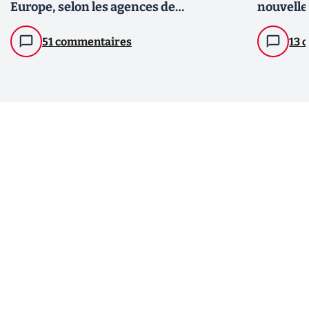
Europe, selon les agences de
nouvelle
renseignement de l'UE
51 commentaires
13 