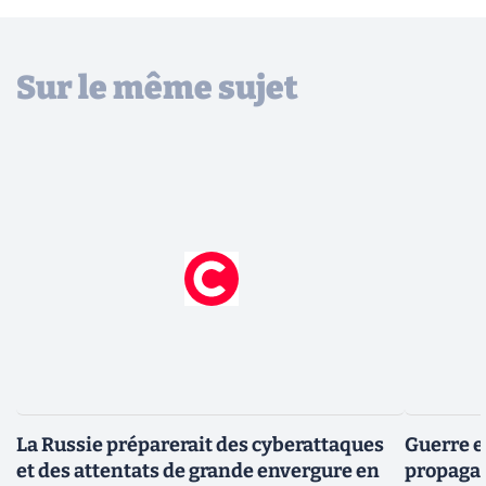
Sur le même sujet
La Russie préparerait des cyberattaques
Guerre e
et des attentats de grande envergure en
propagan