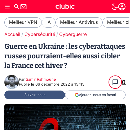
Meilleur VPN
IA
Meilleur Antivirus
Meilleur c
Accueil
Cybersécurité
Cyberguerre
Guerre en Ukraine : les cyberattaques
russes pourraient-elles aussi cibler
la France cet hiver ?
Par
Samir Rahmoune
0
Publié le
06 décembre 2022 à 15h15
Suivez-nous
Ajoutez-nous en favori