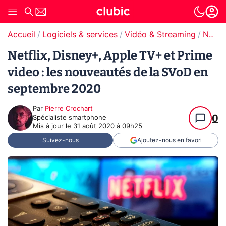
Accueil
Logiciels & services
Vidéo & Streaming
Netflix
Netflix, Disney+, Apple TV+ et Prime
video : les nouveautés de la SVoD en
septembre 2020
Par
Pierre Crochart
0
Spécialiste smartphone
Mis à jour le
31 août 2020 à 09h25
Suivez-nous
Ajoutez-nous en favori