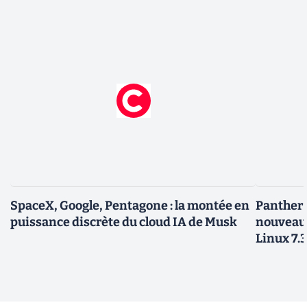
SpaceX, Google, Pentagone : la montée en
Panther L
puissance discrète du cloud IA de Musk
nouveau
Linux 7.