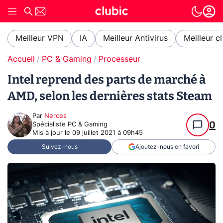
Meilleur VPN
IA
Meilleur Antivirus
Meilleur c
Accueil
PC & Gaming
Processeur
Intel reprend des parts de marché à
AMD, selon les dernières stats Steam
Par
Nerces
0
Spécialiste PC & Gaming
Mis à jour le
09 juillet 2021 à 09h45
Suivez-nous
Ajoutez-nous en favori