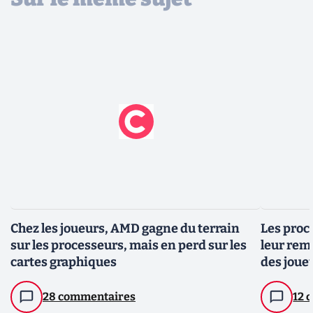
Chez les joueurs, AMD gagne du terrain
Les pro
sur les processeurs, mais en perd sur les
leur rem
cartes graphiques
des joue
28 commentaires
12 