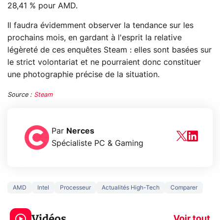
28,41 % pour AMD.
Il faudra évidemment observer la tendance sur les
prochains mois, en gardant à l'esprit la relative
légèreté de ces enquêtes Steam : elles sont basées sur
le strict volontariat et ne pourraient donc constituer
une photographie précise de la situation.
Source :
Steam
Par
Nerces
Spécialiste PC & Gaming
AMD
Intel
Processeur
Actualités High-Tech
Comparer
3 écrans en 1 pour
5 générations
319€ ? Voici L'AOC
jeux dans la
Vidéos
CQ32G4ZA !
prochaine Xbo
Voir tout