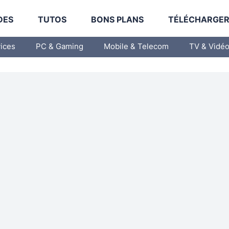
DES
TUTOS
BONS PLANS
TÉLÉCHARGE
vices
PC & Gaming
Mobile & Telecom
TV & Vidé