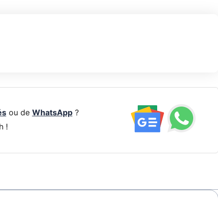
és
ou de
WhatsApp
?
h !