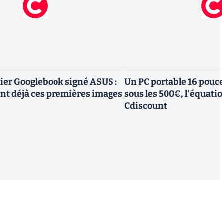
mier Googlebook signé ASUS :
Un PC portable 16 pouc
ent déjà ces premières images
sous les 500€, l'équati
Cdiscount