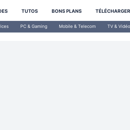
DES
TUTOS
BONS PLANS
TÉLÉCHARGE
vices
PC & Gaming
Mobile & Telecom
TV & Vidé