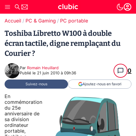
Accueil
PC & Gaming
PC portable
Toshiba Libretto W100 à double
écran tactile, digne remplaçant du
Courier ?
Par
Romain Heuillard
0
Publié le
21 juin 2010 à 09h36
Suivez-nous
Ajoutez-nous en favori
En
commémoration
du 25e
anniversaire de
sa division
ordinateur
portable,