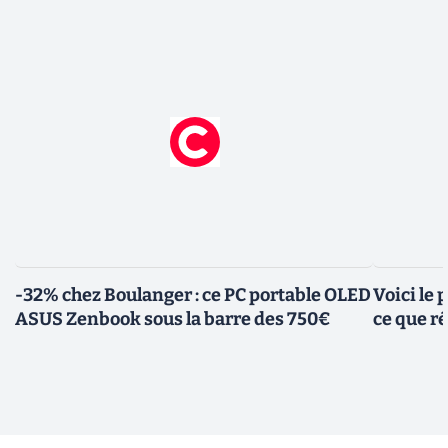
-32% chez Boulanger : ce PC portable OLED
Voici le
ASUS Zenbook sous la barre des 750€
ce que r