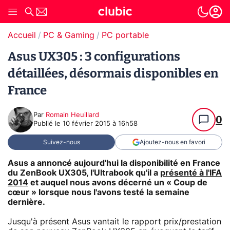
Accueil
PC & Gaming
PC portable
Asus UX305 : 3 configurations
détaillées, désormais disponibles en
France
Par
Romain Heuillard
0
Publié le
10 février 2015 à 16h58
Suivez-nous
Ajoutez-nous en favori
Asus a annoncé aujourd'hui la disponibilité en France
du ZenBook UX305, l'Ultrabook qu'il a
présenté à l'IFA
2014
et auquel nous avons décerné un « Coup de
cœur » lorsque nous l'avons testé la semaine
dernière.
Jusqu'à présent Asus vantait le rapport prix/prestation