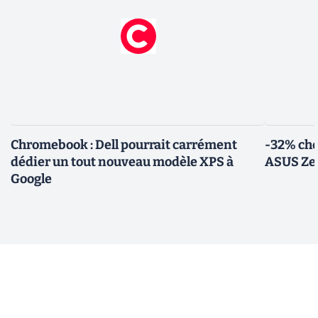
Chromebook : Dell pourrait carrément
-32% che
dédier un tout nouveau modèle XPS à
ASUS Zen
Google