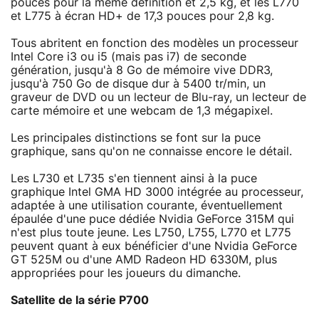
pouces pour la même définition et 2,5 kg, et les L770
et L775 à écran HD+ de 17,3 pouces pour 2,8 kg.
Tous abritent en fonction des modèles un processeur
Intel Core i3 ou i5 (mais pas i7) de seconde
génération, jusqu'à 8 Go de mémoire vive DDR3,
jusqu'à 750 Go de disque dur à 5400 tr/min, un
graveur de DVD ou un lecteur de Blu-ray, un lecteur de
carte mémoire et une webcam de 1,3 mégapixel.
Les principales distinctions se font sur la puce
graphique, sans qu'on ne connaisse encore le détail.
Les L730 et L735 s'en tiennent ainsi à la puce
graphique Intel GMA HD 3000 intégrée au processeur,
adaptée à une utilisation courante, éventuellement
épaulée d'une puce dédiée Nvidia GeForce 315M qui
n'est plus toute jeune. Les L750, L755, L770 et L775
peuvent quant à eux bénéficier d'une Nvidia GeForce
GT 525M ou d'une AMD Radeon HD 6330M, plus
appropriées pour les joueurs du dimanche.
Satellite de la série P700