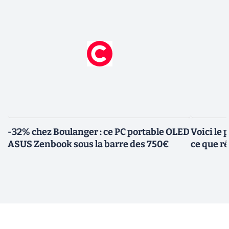
-32% chez Boulanger : ce PC portable OLED
Voici le
ASUS Zenbook sous la barre des 750€
ce que r