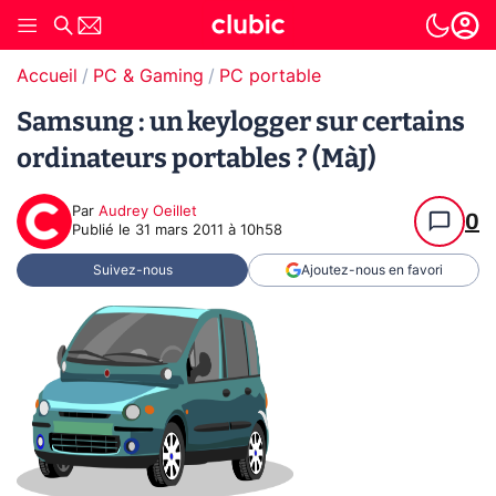
Accueil
PC & Gaming
PC portable
Samsung : un keylogger sur certains
ordinateurs portables ? (MàJ)
Par
Audrey Oeillet
0
Publié le
31 mars 2011 à 10h58
Suivez-nous
Ajoutez-nous en favori