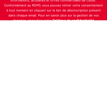
informations, actualités et offres commerciales de Clubic.
Conformément au RGPD, vous pouvez retirer votre consentement
à tout moment en cliquant sur le lien de désinscription présent
dans chaque email. Pour en savoir plus sur la gestion de vos
données, consultez notre
Politique de confidentialité
Indépendance, transparence et expertise
Clubic est un média de recommandation de produits
100% indépendant. Chaque jour, nos experts testent et
comparent des produits et services technologiques
pour vous informer et vous aider à consommer
intelligemment.
À propos
Nous contacter