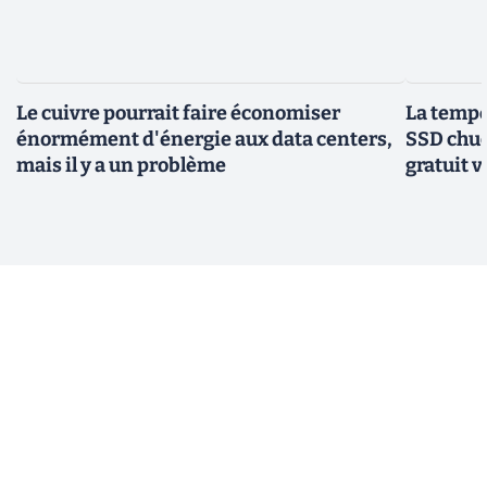
Le cuivre pourrait faire économiser
La tempér
énormément d'énergie aux data centers,
SSD chuc
mais il y a un problème
gratuit v