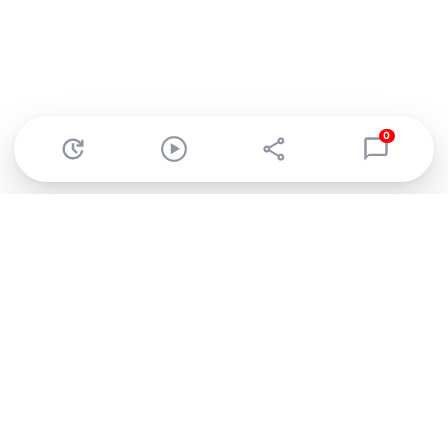
0
Abonnez-vous à notre newsletter !
Recevez un résumé quotidien de l'actu technologique.
S'inscrire
En cliquant sur s'inscrire, j’accepte de recevoir par email des
informations, actualités et offres commerciales de Clubic.
Conformément au RGPD, vous pouvez retirer votre consentement