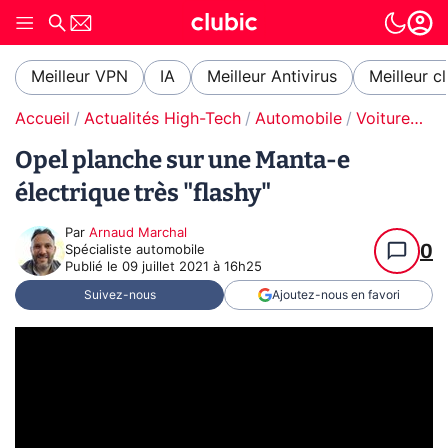
Meilleur VPN
IA
Meilleur Antivirus
Meilleur c
Accueil
Actualités High-Tech
Automobile
Voitures électriques
Opel planche sur une Manta-e
électrique très "flashy"
Par
Arnaud Marchal
0
Spécialiste automobile
Publié le
09 juillet 2021 à 16h25
Suivez-nous
Ajoutez-nous en favori