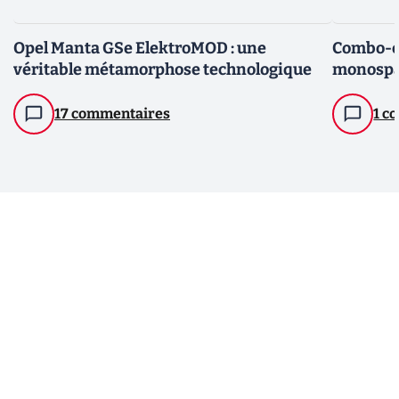
Opel Manta GSe ElektroMOD : une
Combo-e L
véritable métamorphose technologique
monospac
17 commentaires
1 c