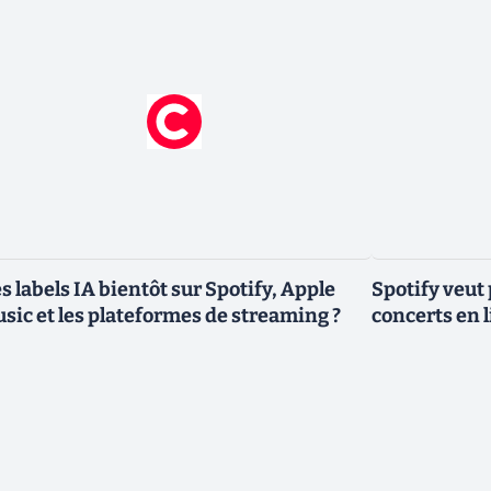
s labels IA bientôt sur Spotify, Apple
Spotify veut
sic et les plateformes de streaming ?
concerts en l