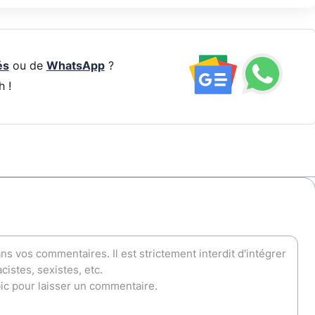
és
ou de
WhatsApp
?
h !