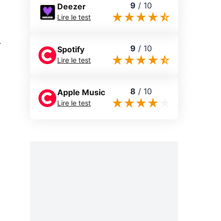
9
/
10
Deezer
Lire le test
0
9
/
10
Spotify
Lire le test
8
/
10
Apple Music
Lire le test