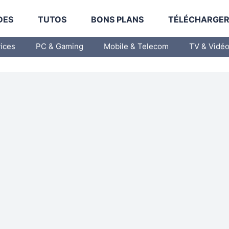
DES
TUTOS
BONS PLANS
TÉLÉCHARGE
vices
PC & Gaming
Mobile & Telecom
TV & Vidé