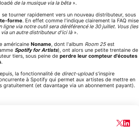
loadé
de la musique via la bêta
».
à se tourner rapidement vers un nouveau distributeur, sous
late-forme
. En effet comme l'indique clairement la FAQ mise
ligne via notre outil sera déréférencé le 30 juillet. Vous (les
ia un autre distributeur d'ici là
».
se américaine
Noname
, dont l'album
Room 25
est
gramme
Spotify for Artists
), ont alors une petite trentaine de
uteur tiers, sous peine de
perdre leur compteur d'écoutes
s
.
puis, la fonctionnalité de
direct-upload
s'inspire
oncurrente à Spotify qui permet aux artistes de mettre en
ns gratuitement (et davantage via un abonnement payant).