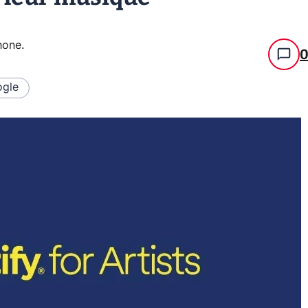
hone
.
gle