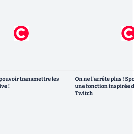
 pouvoir transmettre les
On ne l'arrête plus ! Spo
ive !
une fonction inspirée 
Twitch