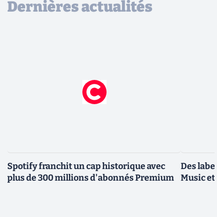
Dernières actualités
Spotify franchit un cap historique avec
Des label
plus de 300 millions d'abonnés Premium
Music et