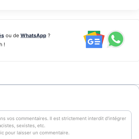
és
ou de
WhatsApp
?
h !