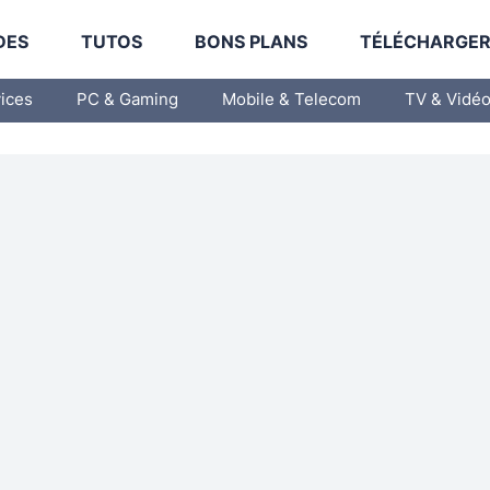
DES
TUTOS
BONS PLANS
TÉLÉCHARGE
vices
PC & Gaming
Mobile & Telecom
TV & Vidé