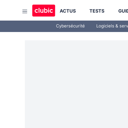
ACTUS
TESTS
GUI
Cybersécurité
Logiciels & ser