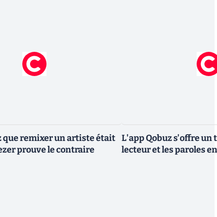
 que remixer un artiste était
L'app Qobuz s'offre un
ezer prouve le contraire
lecteur et les paroles e