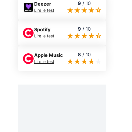
9
/
10
Deezer
Lire le test
0
9
/
10
Spotify
Lire le test
8
/
10
Apple Music
Lire le test