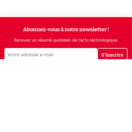
Abonnez-vous à notre newsletter !
Recevez un résumé quotidien de l'actu technologique.
S'inscrire
En cliquant sur s'inscrire, j’accepte de recevoir par email des
informations, actualités et offres commerciales de Clubic.
Conformément au RGPD, vous pouvez retirer votre consentement
à tout moment en cliquant sur le lien de désinscription présent
dans chaque email. Pour en savoir plus sur la gestion de vos
données, consultez notre
Politique de confidentialité