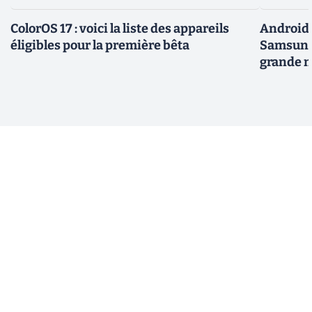
ColorOS 17 : voici la liste des appareils
Android 
éligibles pour la première bêta
Samsung 
grande m