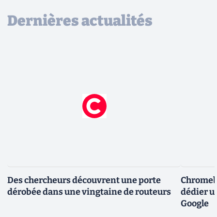
Dernières actualités
Des chercheurs découvrent une porte
Chromebo
dérobée dans une vingtaine de routeurs
dédier u
Google